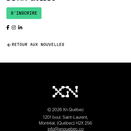
S'INSCRIRE
arrow_back
RETOUR AUX NOUVELLES
© 2026 Xn Québec
1201 boul. Saint-Laurent,
Montréal, (Québec) H2X 2S6
info@xnquebec.co