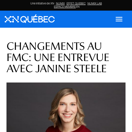
Une initiative de XN
NUMIX
EFFET QUEBEC
NUMIX LAB
ESPACE MEMBRE
EN
menu
CHANGEMENTS AU
FMC: UNE ENTREVUE
AVEC JANINE STEELE