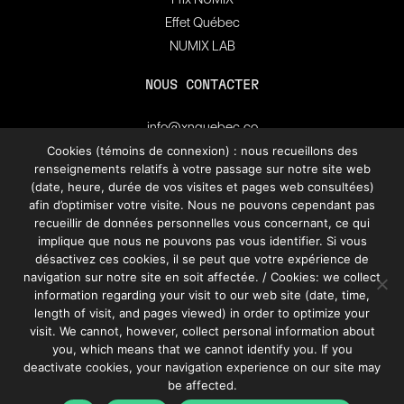
Effet Québec
NUMIX LAB
NOUS CONTACTER
info@xnquebec.co
Salle de presse
Cookies (témoins de connexion) : nous recueillons des
renseignements relatifs à votre passage sur notre site web
FAQ
(date, heure, durée de vos visites et pages web consultées)
afin d’optimiser votre visite. Nous ne pouvons cependant pas
Inscrivez-vous à
recueillir de données personnelles vous concernant, ce qui
l'infolettre de XN Québec.
implique que nous ne pouvons pas vous identifier. Si vous
désactivez ces cookies, il se peut que votre expérience de
navigation sur notre site en soit affectée. / Cookies: we collect
S’INSCRIRE
information regarding your visit to our web site (date, time,
length of visit, and pages viewed) in order to optimize your
visit. We cannot, however, collect personal information about
you, which means that we cannot identify you. If you
deactivate cookies, your navigation experience on our site may
be affected.