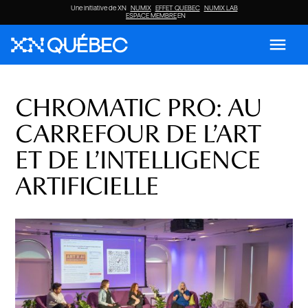
Une initiative de XN
NUMIX
EFFET QUEBEC
NUMIX LAB
ESPACE MEMBRE
EN
menu
CHROMATIC PRO: AU
CARREFOUR DE L’ART
ET DE L’INTELLIGENCE
ARTIFICIELLE