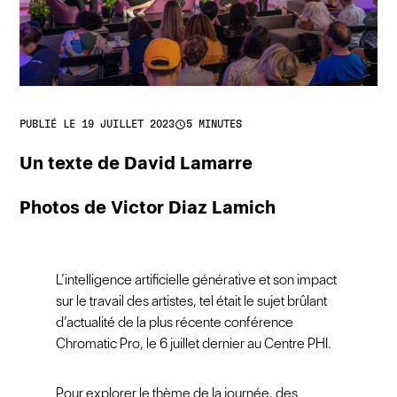
access_time
PUBLIÉ LE 19 JUILLET 2023
5 MINUTES
Un texte de David Lamarre
Photos de Victor Diaz Lamich
L’intelligence artificielle générative et son impact
sur le travail des artistes, tel était le sujet brûlant
d’actualité de la plus récente conférence
Chromatic Pro, le 6 juillet dernier au Centre PHI.
Pour explorer le thème de la journée, des