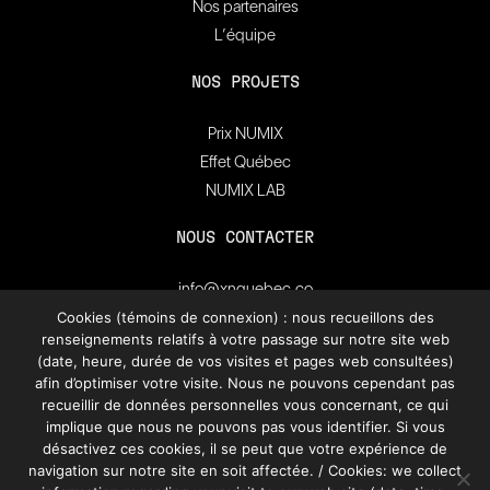
Nos partenaires
L’équipe
NOS PROJETS
Prix NUMIX
Effet Québec
NUMIX LAB
NOUS CONTACTER
info@xnquebec.co
Salle de presse
Cookies (témoins de connexion) : nous recueillons des
renseignements relatifs à votre passage sur notre site web
FAQ
(date, heure, durée de vos visites et pages web consultées)
afin d’optimiser votre visite. Nous ne pouvons cependant pas
Inscrivez-vous à
recueillir de données personnelles vous concernant, ce qui
l'infolettre de XN Québec.
implique que nous ne pouvons pas vous identifier. Si vous
désactivez ces cookies, il se peut que votre expérience de
navigation sur notre site en soit affectée. / Cookies: we collect