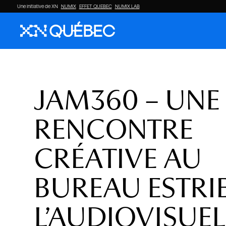
Une initiative de XN
NUMIX
EFFET QUEBEC
NUMIX LAB
JAM360 – UNE
RENCONTRE
CRÉATIVE AU
BUREAU ESTRI
L’AUDIOVISUEL