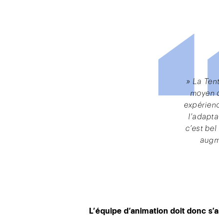
» La Tent
moyen d
expérien
l’adaptat
c’est bel
augme
L’équipe d’animation doit donc s’