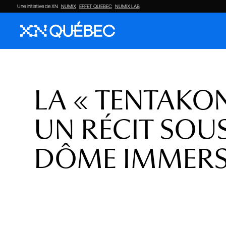
Une initiative de XN
NUMIX
EFFET QUEBEC
NUMIX LAB
LA « TENTAKON
UN RÉCIT SOU
DÔME IMMERS