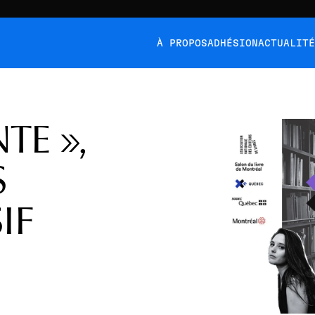
À PROPOS
ADHÉSION
ACTUALIT
TE »,
S
IF