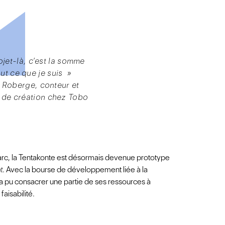
jet-là, c’est la somme
ut ce que je suis »
 Roberge, conteur et
r de création chez Tobo
Marc, la Tentakonte est désormais devenue prototype
t
. Avec la bourse de développement liée à la
o a pu consacrer une partie de ses ressources à
faisabilité.