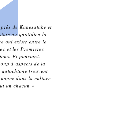
 près de Kanesatake et
state au quotidien la
re qui existe entre le
ec et les Premières
ions. Et pourtant.
oup d’aspects de la
e autochtone trouvent
onance dans la culture
out un chacun «