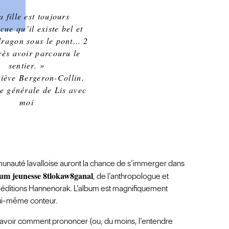
 fille est toujours
cue qu’il existe bel et
dragon sous le pont… 2
rès avoir parcouru le
sentier. »
iève Bergeron-Collin.
ce générale de Lis avec
moi
mmunauté lavalloise auront la chance de s’immerger dans
album jeunesse 8tlokaw8ganal
, de l’anthropologue et
x éditions Hannenorak. L’album est magnifiquement
, lui-même conteur.
savoir comment prononcer (ou, du moins, l’entendre