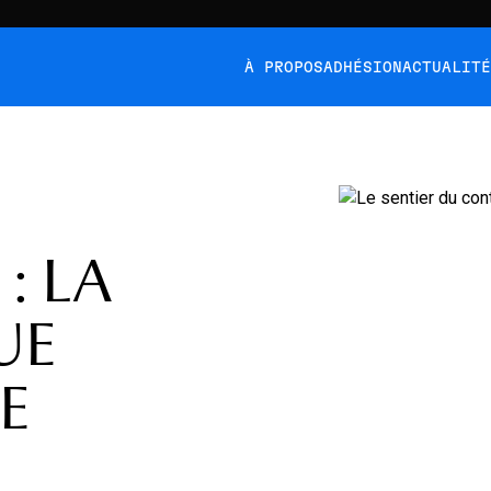
À PROPOS
ADHÉSION
ACTUALIT
: LA
UE
E