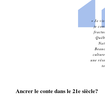
» Je vis
je con
fractu
Québ
Nat
Beauc
cultur
une rés
t
Ancrer le conte dans le 21e siècle?