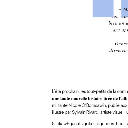
« Ma
convain
bien un 
ans ap
– Genev
directri
L’été prochain, les tout-petits de la co
une toute nouvelle histoire tirée de l’
militante Nicole O’Bomsawin, publié au
illustré par Sylvain Rivard, artiste visuel
8tlokaw8ganal signifie Légendes. Pour 