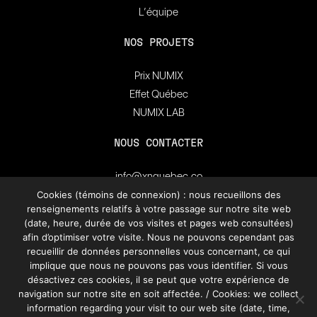
L’équipe
NOS PROJETS
Prix NUMIX
Effet Québec
NUMIX LAB
NOUS CONTACTER
info@xnquebec.co
Salle de presse
Cookies (témoins de connexion) : nous recueillons des
renseignements relatifs à votre passage sur notre site web
FAQ
(date, heure, durée de vos visites et pages web consultées)
afin d’optimiser votre visite. Nous ne pouvons cependant pas
Inscrivez-vous à
recueillir de données personnelles vous concernant, ce qui
l'infolettre de XN Québec.
implique que nous ne pouvons pas vous identifier. Si vous
désactivez ces cookies, il se peut que votre expérience de
navigation sur notre site en soit affectée. / Cookies: we collect
S’INSCRIRE
information regarding your visit to our web site (date, time,