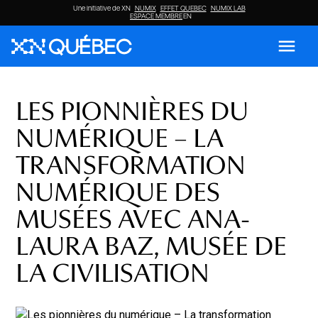
Une initiative de XN
NUMIX
EFFET QUEBEC
NUMIX LAB
ESPACE MEMBRE
EN
menu
LES PIONNIÈRES DU
NUMÉRIQUE – LA
TRANSFORMATION
NUMÉRIQUE DES
MUSÉES AVEC ANA-
LAURA BAZ, MUSÉE DE
LA CIVILISATION