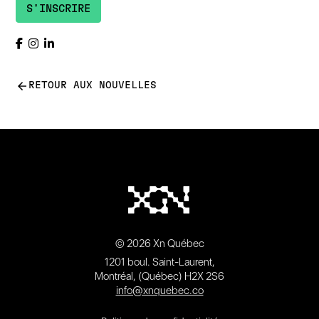
S'INSCRIRE
arrow_back
RETOUR AUX NOUVELLES
© 2026 Xn Québec
1201 boul. Saint-Laurent,
Montréal, (Québec) H2X 2S6
info@xnquebec.co