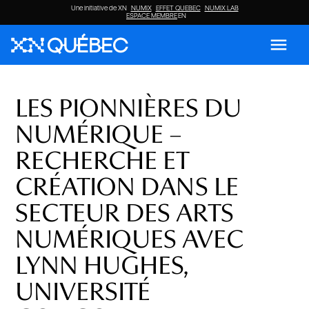
Une initiative de XN
NUMIX
EFFET QUEBEC
NUMIX LAB
ESPACE MEMBRE
EN
menu
LES PIONNIÈRES DU
NUMÉRIQUE –
RECHERCHE ET
CRÉATION DANS LE
SECTEUR DES ARTS
NUMÉRIQUES AVEC
LYNN HUGHES,
UNIVERSITÉ