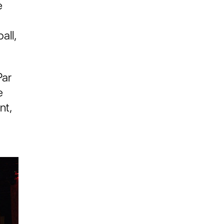
e
all,
Par
e
nt,