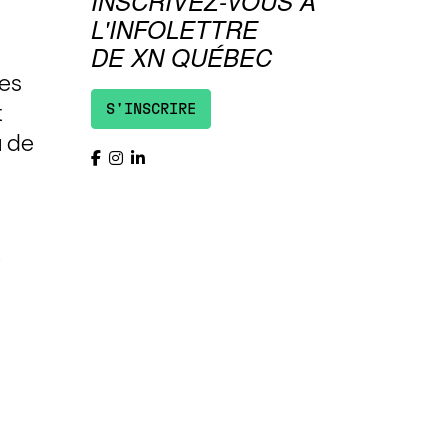
INSCRIVEZ-VOUS À
L'INFOLETTRE
DE XN QUÉBEC
tes
t
S'INSCRIRE
u de
s