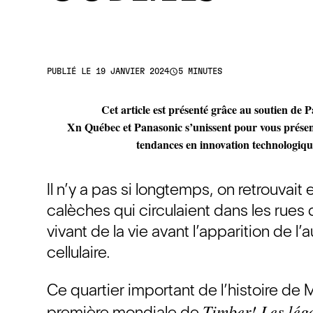
access_time
PUBLIÉ LE 19 JANVIER 2024
5 MINUTES
Cet article est présenté grâce au soutien de 
Xn Québec et Panasonic s’unissent pour vous présent
tendances en innovation technologiqu
Il n’y a pas si longtemps, on retrouvai
calèches qui circulaient dans les rues 
vivant de la vie avant l’apparition de l
cellulaire.
Ce quartier important de l’histoire de M
Timber! Les lég
première mondiale de