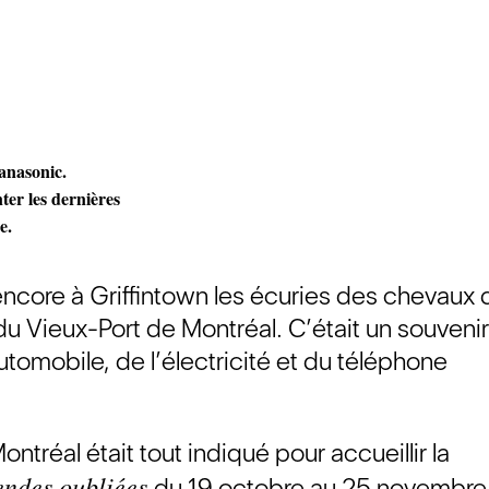
Panasonic.
er les dernières
e.
t encore à Griffintown les écuries des chevaux 
du Vieux-Port de Montréal. C’était un souveni
’automobile, de l’électricité et du téléphone
ontréal était tout indiqué pour accueillir la
endes oubliées
du 19 octobre au 25 novembre