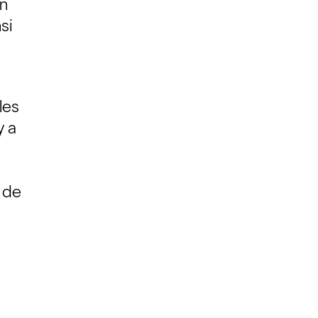
en
si
les
y a
t de