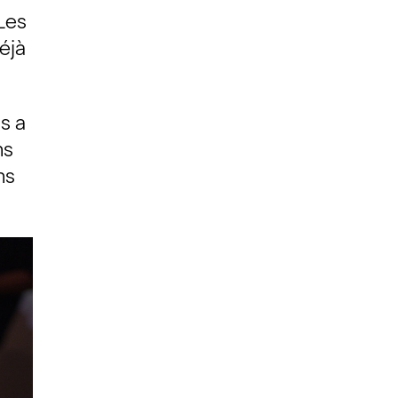
 Les
éjà
us a
ns
ns