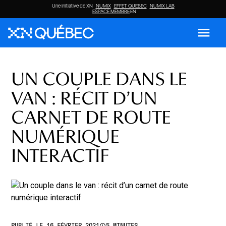
Une initiative de XN
NUMIX
EFFET QUEBEC
NUMIX LAB
ESPACE MEMBRE
EN
menu
UN COUPLE DANS LE
VAN : RÉCIT D’UN
CARNET DE ROUTE
NUMÉRIQUE
INTERACTIF
access_time
PUBLIÉ LE 16 FÉVRIER 2021
5 MINUTES