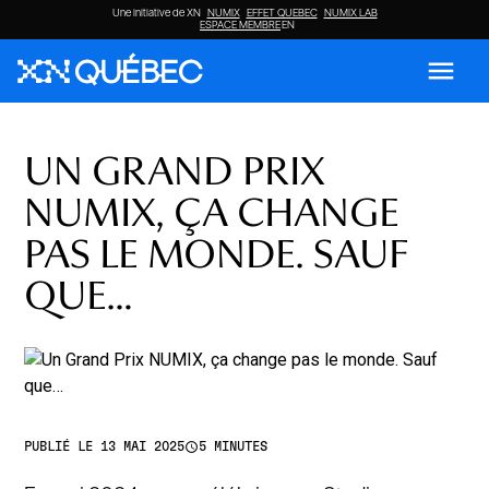
Une initiative de XN
NUMIX
EFFET QUEBEC
NUMIX LAB
ESPACE MEMBRE
EN
menu
UN GRAND PRIX
NUMIX, ÇA CHANGE
PAS LE MONDE. SAUF
QUE…
access_time
PUBLIÉ LE 13 MAI 2025
5 MINUTES