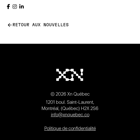
arrow_back
RETOUR AUX NOUVELLES
© 2026 Xn Québec
1201 boul. Saint-Laurent,
Montréal, (Québec) H2X 2S6
info@xnquebec.co
Politique de confidentialité