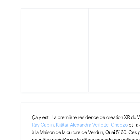
Ça y est ! La première résidence de création XR du 
Ray Caplin
,
Kijâtai-Alexandra Veillette-Cheezo
et Ta
à la Maison de la culture de Verdun, Quai 5160. Ces p
pour être projetés sur le dôme nomade nouvellemen