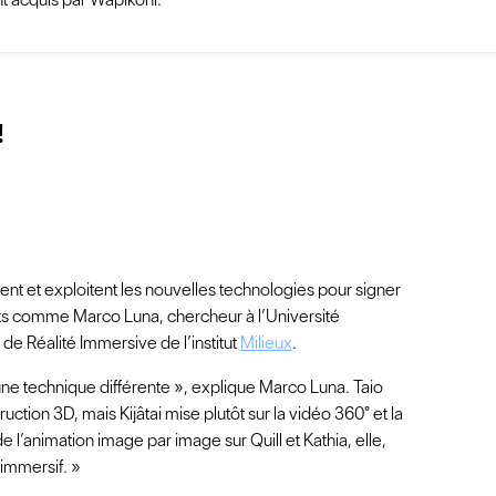
!
isent et exploitent les nouvelles technologies pour signer
ts comme Marco Luna, chercheur à l’Université
de Réalité Immersive de l’institut
Milieux
.
 une technique différente », explique Marco Luna. Taio
ruction 3D, mais Kijâtai mise plutôt sur la vidéo 360° et la
e l’animation image par image sur Quill et Kathia, elle,
immersif. »