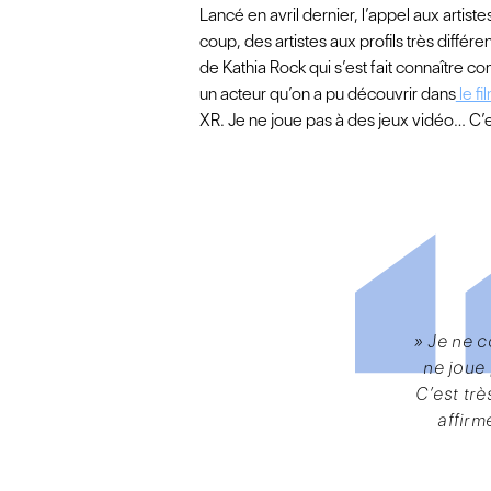
Lancé en avril dernier, l’appel aux artiste
coup, des artistes aux profils très différe
de Kathia Rock qui s’est fait connaître 
un acteur qu’on a pu découvrir dans
le fi
XR. Je ne joue pas à des jeux vidéo… C’e
» Je ne c
ne joue
C’est tr
affirm