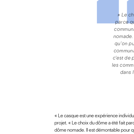
» Le ch
parce q
communa
nomade. 
qu’on pu
communau
c’est de 
les commu
dans 
« Le casque est une expérience individu
projet. « Le choix du dôme a été fait p
dôme nomade. Il est démontable pour q