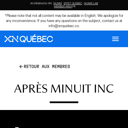
An initiative by XN
NUMIX
EFFET QUEBEC
NUMIX LAB
MEMBER AREA
FR
*Please note that not all content may be available in English. We apologize for
any inconvenience. If you have any questions on the subject, contact us at
info@xnquebec.co
.
menu
arrow_back
RETOUR AUX MEMBRES
APRÈS MINUIT INC