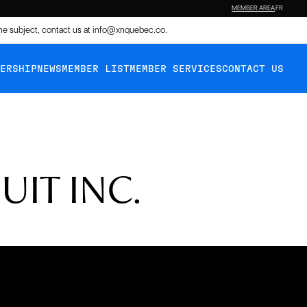
MEMBER AREA
FR
the subject, contact us at
info@xnquebec.co
.
BERSHIP
NEWS
MEMBER LIST
MEMBER SERVICES
CONTACT US
UIT INC.