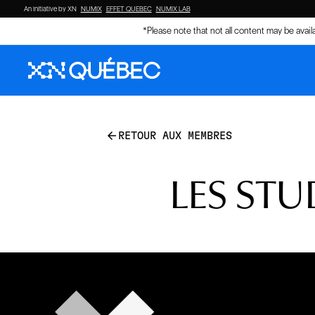
An initiative by XN
NUMIX
EFFET QUEBEC
NUMIX LAB
*Please note that not all content may be avai
arrow_back
RETOUR AUX MEMBRES
LES STU