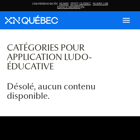
Une initiative de XN
NUMIX
EFFET QUEBEC
NUMIX LAB
ESPACE MEMBRE
EN
menu
CATÉGORIES POUR
APPLICATION LUDO-
ÉDUCATIVE
Désolé, aucun contenu
disponible.