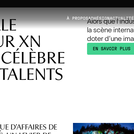
LE
À PROPOS
ADHÉSION
ACTUALIT
Alors que l’ind
la scène intern
N
UR XN
doter d’une ima
 commun !
EN SAVOIR PLUS
 CÉLÈBRE
 TALENTS
E D’AFFAIRES DE