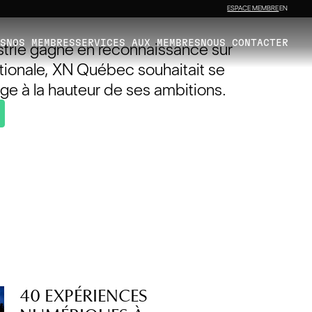
ESPACE MEMBRE
EN
ÉS
NOS MEMBRES
SERVICES AUX MEMBRES
NOUS CONTACTER
ustrie gagne en reconnaissance sur
ationale, XN Québec souhaitait se
ge à la hauteur de ses ambitions.
40 EXPÉRIENCES