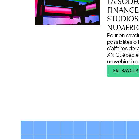
LA SODEC
FINANCE
STUDIOS 
NUMÉRI
Pour en savoir
possibilités o
d'affaires de
XN Québec étai
un webinaire e
EN SAVOIR