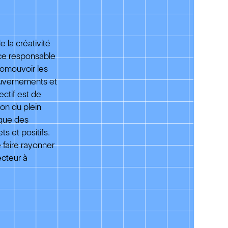
 la créativité
ce responsable
romouvoir les
uvernements et
ectif est de
ion du plein
ique des
s et positifs.
 faire rayonner
ecteur à