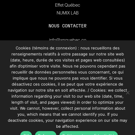
Effet Québec
NUMIX LAB
NOUS CONTACTER
info@xnquebec.co
Salle de presse
Cookies (témoins de connexion) : nous recueillons des
renseignements relatifs à votre passage sur notre site web
FAQ
(date, heure, durée de vos visites et pages web consultées)
afin d’optimiser votre visite. Nous ne pouvons cependant pas
Inscrivez-vous à
recueillir de données personnelles vous concernant, ce qui
l'infolettre de XN Québec.
implique que nous ne pouvons pas vous identifier. Si vous
désactivez ces cookies, il se peut que votre expérience de
navigation sur notre site en soit affectée. / Cookies: we collect
S’INSCRIRE
information regarding your visit to our web site (date, time,
length of visit, and pages viewed) in order to optimize your
visit. We cannot, however, collect personal information about
you, which means that we cannot identify you. If you
deactivate cookies, your navigation experience on our site may
be affected.