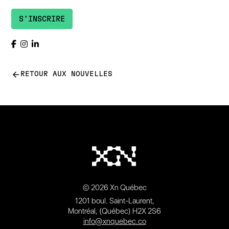
S'INSCRIRE
arrow_back
RETOUR AUX NOUVELLES
© 2026 Xn Québec
1201 boul. Saint-Laurent,
Montréal, (Québec) H2X 2S6
info@xnquebec.co