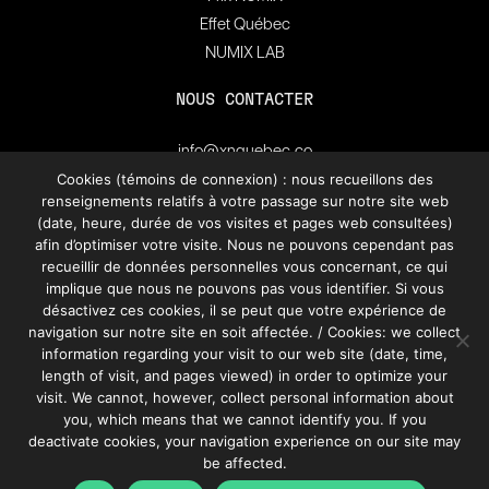
Effet Québec
NUMIX LAB
NOUS CONTACTER
info@xnquebec.co
Salle de presse
Cookies (témoins de connexion) : nous recueillons des
renseignements relatifs à votre passage sur notre site web
FAQ
(date, heure, durée de vos visites et pages web consultées)
afin d’optimiser votre visite. Nous ne pouvons cependant pas
recueillir de données personnelles vous concernant, ce qui
Inscrivez-vous à
l'infolettre de XN Québec.
implique que nous ne pouvons pas vous identifier. Si vous
désactivez ces cookies, il se peut que votre expérience de
navigation sur notre site en soit affectée. / Cookies: we collect
information regarding your visit to our web site (date, time,
S’INSCRIRE
length of visit, and pages viewed) in order to optimize your
visit. We cannot, however, collect personal information about
you, which means that we cannot identify you. If you
deactivate cookies, your navigation experience on our site may
be affected.