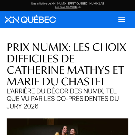
Une initiative de XN
NUMIX
EFFET QUEBEC
NUMIX LAB
ESPACE MEMBRE
EN
menu
PRIX NUMIX: LES CHOIX
DIFFICILES DE
CATHERINE MATHYS ET
MARIE DU CHASTEL
L'ARRIÈRE DU DÉCOR DES NUMIX, TEL
QUE VU PAR LES CO-PRÉSIDENTES DU
JURY 2026