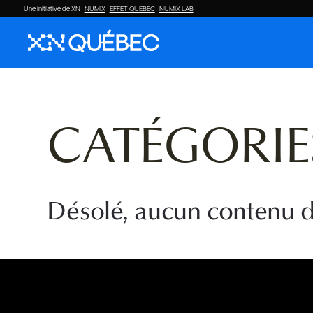
Une initiative de XN
NUMIX
EFFET QUEBEC
NUMIX LAB
CATÉGORIE
Désolé, aucun contenu d