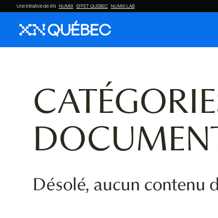
Une initiative de XN
NUMIX
EFFET QUEBEC
NUMIX LAB
CATÉGORIE
DOCUMENT
Désolé, aucun contenu d