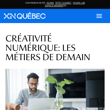
Une initiative de XN
NUMIX
EFFET QUEBEC
NUMIX LAB
ESPACE MEMBRE
EN
menu
CRÉATIVITÉ
NUMÉRIQUE: LES
MÉTIERS DE DEMAIN