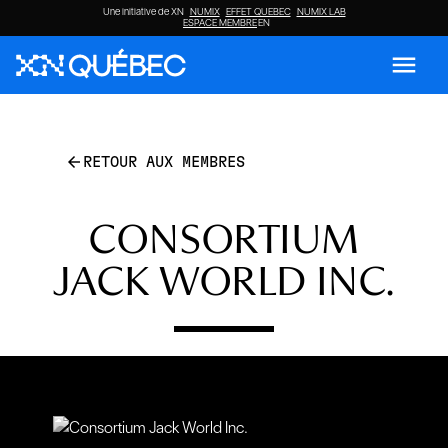
Une initiative de XN
NUMIX
EFFET QUEBEC
NUMIX LAB
ESPACE MEMBRE
EN
menu
arrow_back
RETOUR AUX MEMBRES
CONSORTIUM
JACK WORLD INC.