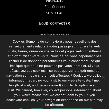
Prix NUMIX
Effet Québec
NUMIX LAB
NOUS CONTACTER
info@xnquebec.co
Salle de presse
Cookies (témoins de connexion) : nous recueillons des
renseignements relatifs à votre passage sur notre site web
FAQ
(date, heure, durée de vos visites et pages web consultées)
afin d’optimiser votre visite. Nous ne pouvons cependant pas
Inscrivez-vous à
recueillir de données personnelles vous concernant, ce qui
l'infolettre de XN Québec.
implique que nous ne pouvons pas vous identifier. Si vous
désactivez ces cookies, il se peut que votre expérience de
navigation sur notre site en soit affectée. / Cookies: we collect
S’INSCRIRE
information regarding your visit to our web site (date, time,
length of visit, and pages viewed) in order to optimize your
visit. We cannot, however, collect personal information about
you, which means that we cannot identify you. If you
deactivate cookies, your navigation experience on our site may
be affected.