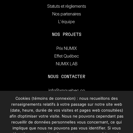
Statuts et règlements
Nos partenaires
L’équipe
NOS PROJETS
Prix NUMIX
Effet Québec
NUMIX LAB
NOUS CONTACTER
info@xnquebec.co
Salle de presse
Cookies (témoins de connexion) : nous recueillons des
renseignements relatifs à votre passage sur notre site web
FAQ
(date, heure, durée de vos visites et pages web consultées)
afin d’optimiser votre visite. Nous ne pouvons cependant pas
Inscrivez-vous à
recueillir de données personnelles vous concernant, ce qui
l'infolettre de XN Québec.
implique que nous ne pouvons pas vous identifier. Si vous