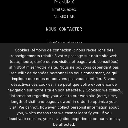
Prix NUMIX
Effet Québec
NUMIX LAB
NOUS CONTACTER
info@xnquebec.co
Salle de presse
Cookies (témoins de connexion) : nous recueillons des
renseignements relatifs à votre passage sur notre site web
FAQ
(date, heure, durée de vos visites et pages web consultées)
afin d’optimiser votre visite. Nous ne pouvons cependant pas
Inscrivez-vous à
recueillir de données personnelles vous concernant, ce qui
l'infolettre de XN Québec.
implique que nous ne pouvons pas vous identifier. Si vous
désactivez ces cookies, il se peut que votre expérience de
navigation sur notre site en soit affectée. / Cookies: we collect
S’INSCRIRE
information regarding your visit to our web site (date, time,
length of visit, and pages viewed) in order to optimize your
visit. We cannot, however, collect personal information about
you, which means that we cannot identify you. If you
deactivate cookies, your navigation experience on our site may
be affected.