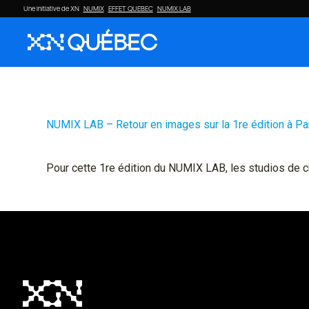
Une initiative de XN
NUMIX
EFFET QUEBEC
NUMIX LAB
NUMIX LAB – Retour en images sur la 1re édition à Pa
Pour cette 1re édition du NUMIX LAB, les studios de cr