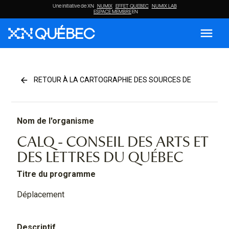
Une initiative de XN
NUMIX
EFFET QUEBEC
NUMIX LAB
ESPACE MEMBRE
EN
menu
arrow_back
RETOUR À LA CARTOGRAPHIE DES SOURCES DE
FINANCEMENT
Nom de l'organisme
CALQ - CONSEIL DES ARTS ET
DES LETTRES DU QUÉBEC
Titre du programme
Déplacement
Descriptif