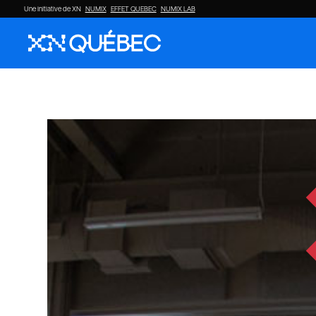
Une initiative de XN
NUMIX
EFFET QUEBEC
NUMIX LAB