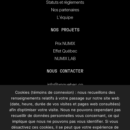
Statuts et règlements
Nos partenaires
L’équipe
NOS PROJETS
Prix NUMIX
Effet Québec
NUMIX LAB
NOUS CONTACTER
info@xnquebec.co
Salle de presse
Cookies (témoins de connexion) : nous recueillons des
renseignements relatifs à votre passage sur notre site web
FAQ
(date, heure, durée de vos visites et pages web consultées)
afin d’optimiser votre visite. Nous ne pouvons cependant pas
recueillir de données personnelles vous concernant, ce qui
Inscrivez-vous à
l'infolettre de XN Québec.
implique que nous ne pouvons pas vous identifier. Si vous
désactivez ces cookies, il se peut que votre expérience de