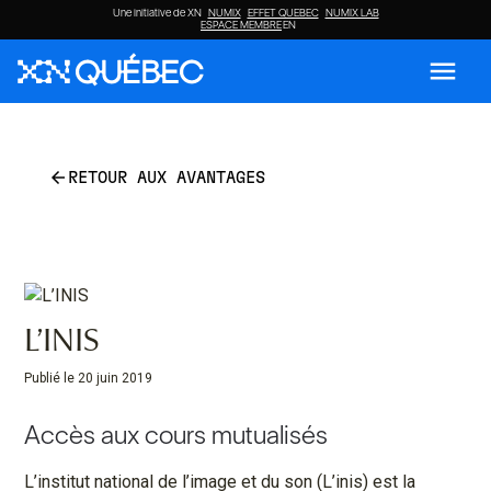
Une initiative de XN
NUMIX
EFFET QUEBEC
NUMIX LAB
ESPACE MEMBRE
EN
menu
arrow_back
RETOUR AUX AVANTAGES
L’INIS
Publié le 20 juin 2019
Accès aux cours mutualisés
L’institut national de l’image et du son (L’inis) est la