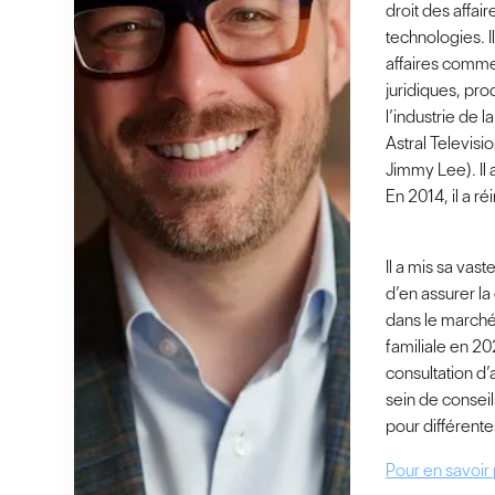
droit des affai
technologies. I
affaires commer
juridiques, pr
l’industrie de l
Astral Televisi
Jimmy Lee). Il
En 2014, il a r
Il a mis sa vast
d’en assurer la 
dans le marché 
familiale en 20
consultation d’
sein de conseil
pour différente
Pour en savoir 