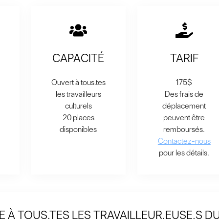
CAPACITÉ
TARIF
Ouvert à tous.tes
175$
les travailleurs
Des frais de
culturels
déplacement
20 places
peuvent être
disponibles
remboursés.
Contactez-nous
pour les détails.
 À TOUS.TES LES TRAVAILLEUR.EUSE.S D