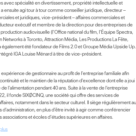
res avec spécialité en divertissement, propriété intellectuelle et
l a ensuite agi tour à tour comme conseiller juridique, directeur –
ciales et juridiques, vice-président – affaires commerciales et
oducteur exécutif et membre de la direction pour des entreprises de
a production audiovisuelle (l’Office national du film, l’Équipe Spectra,
on Networks à Toronto, Attraction Média, Les Productions La Fête,
 a également été fondateur de Films 2.0 et Groupe Média Upside Up
éintégré IGA Louise Ménard à titre de vice-président.
e expérience de gestionnaire au profit de l’entreprise familiale afin
continuité et le maintien de la réputation d’excellence dont elle a joui
de l’alimentation pendant 40 ans. Suite à la vente de l’entreprise
22, il fonde SIXØCINQ, une société qui offre des services de
affaires, notamment dans le secteur culturel. Il siège régulièrement a
s d’administration, en plus d’être invité à agir comme conférencier
s associations et écoles d’études supérieures en affaires.
plus