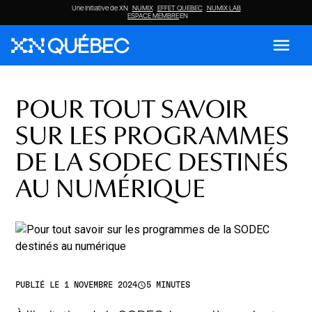
Une initiative de XN
NUMIX
EFFET QUEBEC
NUMIX LAB
ESPACE MEMBRE
EN
menu
POUR TOUT SAVOIR
SUR LES PROGRAMMES
DE LA SODEC DESTINÉS
AU NUMÉRIQUE
access_time
PUBLIÉ LE 1 NOVEMBRE 2024
5 MINUTES