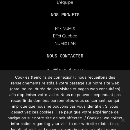
L’équipe
NOS PROJETS
Prix NUMIX
Effet Québec
NUMIX LAB
NOUS CONTACTER
info@xnquebec.co
Salle de presse
Cookies (témoins de connexion) : nous recueillons des
renseignements relatifs à votre passage sur notre site web
FAQ
(date, heure, durée de vos visites et pages web consultées)
afin d’optimiser votre visite. Nous ne pouvons cependant pas
Inscrivez-vous à
recueillir de données personnelles vous concernant, ce qui
l'infolettre de XN Québec.
implique que nous ne pouvons pas vous identifier. Si vous
désactivez ces cookies, il se peut que votre expérience de
navigation sur notre site en soit affectée. / Cookies: we collect
S’INSCRIRE
information regarding your visit to our web site (date, time,
length of visit, and pages viewed) in order to optimize your