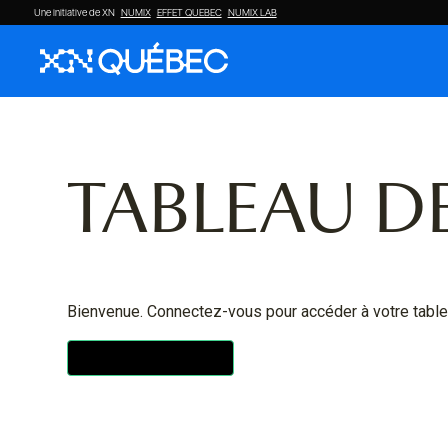
Une initiative de XN
NUMIX
EFFET QUEBEC
NUMIX LAB
TABLEAU D
Bienvenue. Connectez-vous pour accéder à votre table
account_circle
CONNEXION