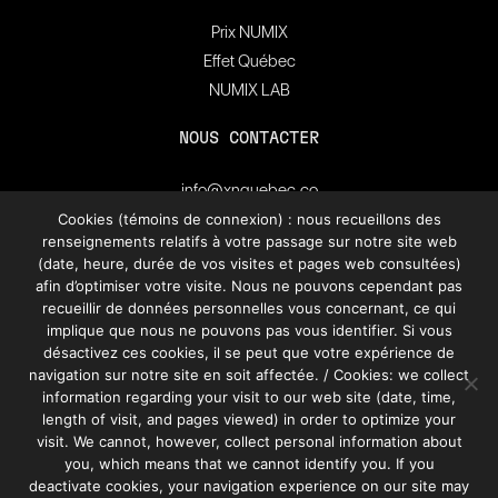
Prix NUMIX
Effet Québec
NUMIX LAB
NOUS CONTACTER
info@xnquebec.co
Salle de presse
Cookies (témoins de connexion) : nous recueillons des
renseignements relatifs à votre passage sur notre site web
FAQ
(date, heure, durée de vos visites et pages web consultées)
afin d’optimiser votre visite. Nous ne pouvons cependant pas
Inscrivez-vous à
recueillir de données personnelles vous concernant, ce qui
l'infolettre de XN Québec.
implique que nous ne pouvons pas vous identifier. Si vous
désactivez ces cookies, il se peut que votre expérience de
navigation sur notre site en soit affectée. / Cookies: we collect
S’INSCRIRE
information regarding your visit to our web site (date, time,
length of visit, and pages viewed) in order to optimize your
visit. We cannot, however, collect personal information about
you, which means that we cannot identify you. If you
deactivate cookies, your navigation experience on our site may