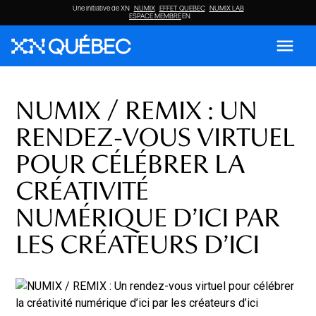
Une initiative de XN
NUMIX
EFFET QUEBEC
NUMIX LAB
ESPACE MEMBRE
EN
menu
NUMIX / REMIX : UN
RENDEZ-VOUS VIRTUEL
POUR CÉLÉBRER LA
CRÉATIVITÉ
NUMÉRIQUE D’ICI PAR
LES CRÉATEURS D’ICI