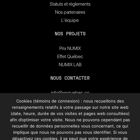
Statuts et règlements
Nos partenaires
L’équipe
NOS PROJETS
Prix NUMIX
Effet Québec
NUMIX LAB
NOUS CONTACTER
info@xnquebec.co
Salle de presse
Cookies (témoins de connexion) : nous recueillons des
renseignements relatifs à votre passage sur notre site web
FAQ
(date, heure, durée de vos visites et pages web consultées)
afin d’optimiser votre visite. Nous ne pouvons cependant pas
Inscrivez-vous à
recueillir de données personnelles vous concernant, ce qui
l'infolettre de XN Québec.
implique que nous ne pouvons pas vous identifier. Si vous
désactivez ces cookies, il se peut que votre expérience de