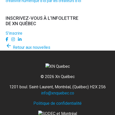
créativité numérique d’ici par les créateurs d’ici
INSCRIVEZ-VOUS À L'INFOLETTRE
DE XN QUÉBEC
S'inscrire
arrow_back
Retour aux nouvelles
© 2026 Xn Québec
1201 boul. Saint-Laurent,
Montréal, (Québec) H2X 2S6
info@xnquebec.co
Politique de confidentialité