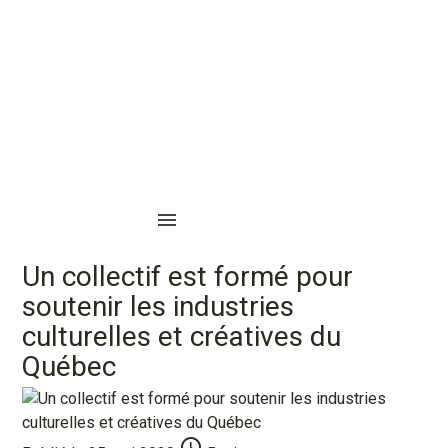
Services aux membres
Avantages aux membres
Convention UDA
Répertoire sources de financement
menu
Nous contacter
Un collectif est formé pour
soutenir les industries
culturelles et créatives du
Québec
access_time