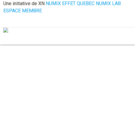
Une initiative de XN
NUMIX
EFFET QUEBEC
NUMIX LAB
ESPACE MEMBRE
EN
À Propos
XN Québec
Statuts et règlements
L’équipe
Conseil d’administration
Nos partenaires
Rapports et mémoires
Adhésion
Actualités
Nos membres