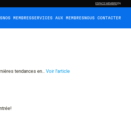
ESPACE MEMBRE
EN
ÉS
NOS MEMBRES
SERVICES AUX MEMBRES
NOUS CONTACTER
rnières tendances en...
Voir l'article
ntrée!