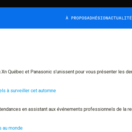
À PROPOS
ADHÉSION
ACTUALIT
c.Xn Québec et Panasonic s’unissent pour vous présenter les de
s à surveiller cet automne
 tendances en assistant aux événements professionnels de la re
els au monde