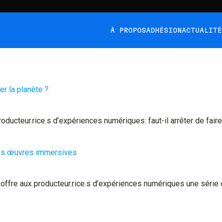
À PROPOS
ADHÉSION
ACTUALIT
er la planète ?
ducteur.rice.s d’expériences numériques: faut-il arrêter de fair
 des œuvres immersives
fre aux producteur.rice.s d’expériences numériques une série out